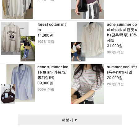
forest cotton mt
acne summer co
m
ol check 세련핏 s
h (강추/폭주) 10%
14,000원
세일
100원 적립
31,000원
300원 적립
acne summer loo
summer cool st t
se fit sh (가슴72/
(폭주)10%세일
총기장84)
20,000원
39,000원
200원 적립
300원 적립
더보기 ▼