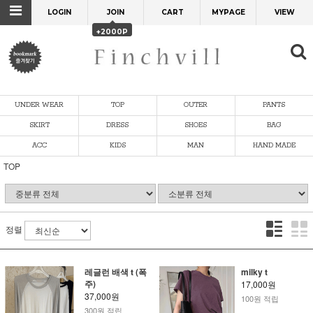
LOGIN
JOIN
CART
MYPAGE
VIEW
+2000P
UNDER WEAR
TOP
OUTER
PANTS
SKIRT
DRESS
SHOES
BAG
ACC
KIDS
MAN
HAND MADE
TOP
정렬
레글런 배색 t (폭
milky t
주)
17,000원
37,000원
100원 적립
300원 적립