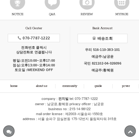
NOTICE
Q&A
REVIEW
MYPAGE
Call Center
Bank Account
070-7787-1222
배송조회
전화번호 클릭시
우리 516-110-383-101
상담전화로 연결됩니다
예금주:남궁윤
평일:오전10:00~오후17:00
국민 821102-04-026096
점심:오후13:00~오후14:00
토요일 :WEEKEND OFF
예금주:황혜원
home
about us
community
guide
pc.ver
company :
tel:
070-7787-1222
핀치빌
owner : 남궁윤,황혜원 privacy officer : 남궁윤
business no : 215-14-98122
mail order license : 제2003-서울송파-1550호
address : 서울 송파구 잠실본동 175-12번지 올림픽타워 315호