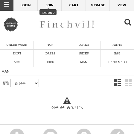
LOGIN
JOIN
CART
MYPAGE
VIEW
+2000P
UNDER WEAR
TOP
OUTER
PANTS
SKIRT
DRESS
SHOES
BAG
ACC
KIDS
MAN
HAND MADE
MAN
정렬
상품 준비중 입니다.