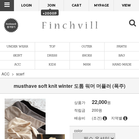
LOGIN
JOIN
CART
MYPAGE
VIEW
+2000P
UNDER WEAR
TOP
OUTER
PANTS
SKIRT
DRESS
SHOES
BAG
ACC
KIDS
MAN
HAND MADE
ACC
scarf
musthave soft knit winter 도톰 워머 머플러 (폭주)
22,000
상품가
원
적립금
200원
배송비
(조건)
지역별
color