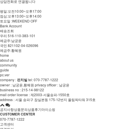
상담전화로 연결됩니다
평일:오전10:00~오후17:00
점심:오후13:00~오후14:00
토요일 :WEEKEND OFF
Bank Account
배송조회
우리 516-110-383-101
예금주:남궁윤
국민 821102-04-026096
예금주:황혜원
home
about us
community
guide
pc.ver
company :
핀치빌
tel:
070-7787-1222
owner : 남궁윤,황혜원 privacy officer : 남궁윤
business no : 215-14-98122
mail order license : 제2003-서울송파-1550호
address : 서울 송파구 잠실본동 175-12번지 올림픽타워 315호
공지사항
상품문의
상품후기
마이쇼핑
CUSTOMER CENTER
070-7787-1222
고객센터
연결하기