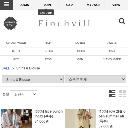
LOGIN
JOIN
CART
MYPAGE
VIEW
+2000P
UNDER WEAR
TOP
OUTER
PANTS
SKIRT
DRESS
SHOES
BAG
ACC
KIDS
MAN
HAND MADE
SALE
Shirts & Blouse
정렬
[30%] lace punch
[10%] row 고퀄 o
ing bl (폭주)
pen summer sh
(폭주)
34,000원
39,000원