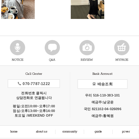
NOTICE
Q&A
REVIEW
MYPAGE
Call Center
Bank Account
070-7787-1222
배송조회
전화번호 클릭시
우리 516-110-383-101
상담전화로 연결됩니다
예금주:남궁윤
평일:오전10:00~오후17:00
국민 821102-04-026096
점심:오후13:00~오후14:00
토요일 :WEEKEND OFF
예금주:황혜원
home
about us
community
guide
pc.ver